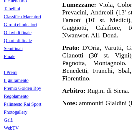
Il calendario
Lumezzane:
Viola, Colom
Tabellini
Prevacini, Andreoli (13' s
Classifica Marcatori
Faraoni (10' st. Medici)
Gironi eliminatori
Gaggiotti, Calafiore,
Ottavi di finale
Nwanwor. All. Donà.
Quarti di finale
Prato:
D'Oria, Varutti, Gi
Semifinali
Gianotti (30' st. Vigni)
Finale
Pagnotta, Montagnolo. 
Benedetti, Franchi, Sbal
I Premi
Fiorentino.
Il giuramento
Premio Golden Boy
Arbitro:
Rugini di Siena.
Regolamento
Note:
ammoniti Gialdini (P
Palinsesto Rai Sport
Photogallery
Galà
WebTV