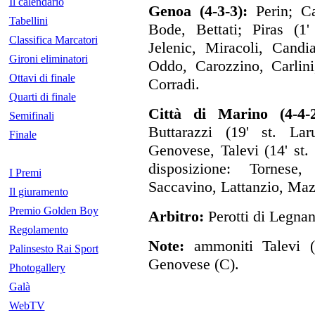
Il calendario
Genoa (4-3-3):
Perin; Ca
Tabellini
Bode, Bettati; Piras (1
Classifica Marcatori
Jelenic, Miracoli, Candi
Gironi eliminatori
Oddo, Carozzino, Carlini,
Ottavi di finale
Corradi.
Quarti di finale
Città di Marino (4-4-2
Semifinali
Buttarazzi (19' st. Lar
Finale
Genovese, Talevi (14' st.
disposizione: Tornese,
I Premi
Saccavino, Lattanzio, Maz
Il giuramento
Premio Golden Boy
Arbitro:
Perotti di Legnan
Regolamento
Note:
ammoniti Talevi (
Palinsesto Rai Sport
Genovese (C).
Photogallery
Galà
WebTV