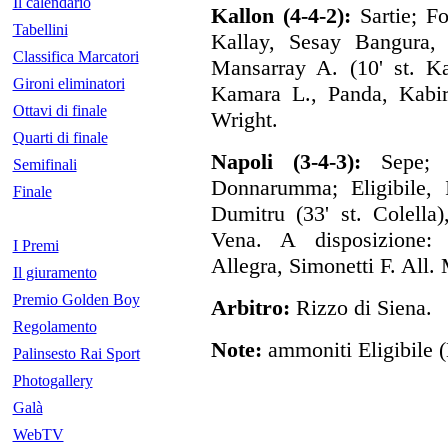
Il calendario
Kallon (4-4-2):
Sartie; F
Tabellini
Kallay, Sesay Bangura, 
Classifica Marcatori
Mansarray A. (10' st. Ka
Gironi eliminatori
Kamara L., Panda, Kabi
Ottavi di finale
Wright.
Quarti di finale
Napoli (3-4-3):
Sepe; P
Semifinali
Donnarumma; Eligibile, I
Finale
Dumitru (33' st. Colella
Vena. A disposizione: 
I Premi
Allegra, Simonetti F. All.
Il giuramento
Premio Golden Boy
Arbitro:
Rizzo di Siena.
Regolamento
Note:
ammoniti Eligibile 
Palinsesto Rai Sport
Photogallery
Galà
WebTV