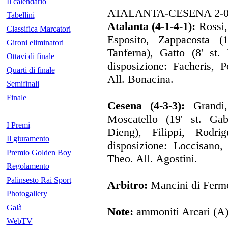
Il calendario
ATALANTA-CESENA 2-
Tabellini
Atalanta (4-1-4-1):
Rossi,
Classifica Marcatori
Esposito, Zappacosta (1
Gironi eliminatori
Tanferna), Gatto (8' st.
Ottavi di finale
disposizione: Facheris, P
Quarti di finale
All. Bonacina.
Semifinali
Finale
Cesena (4-3-3):
Grandi,
Moscatello (19' st. Gabb
I Premi
Dieng), Filippi, Rodri
Il giuramento
disposizione: Loccisano,
Premio Golden Boy
Theo. All. Agostini.
Regolamento
Palinsesto Rai Sport
Arbitro:
Mancini di Ferm
Photogallery
Galà
Note:
ammoniti Arcari (A),
WebTV