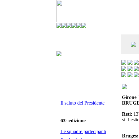
CO DELL'ANDERLECHT) È AL SETTIMO
E LA VIAREGGIO CUP È ENTUSIASMANTE»
Girone 
Il saluto del Presidente
BRUGES
Reti:
13'
st. Lesti
63° edizione
Le squadre partecipanti
Bruges: