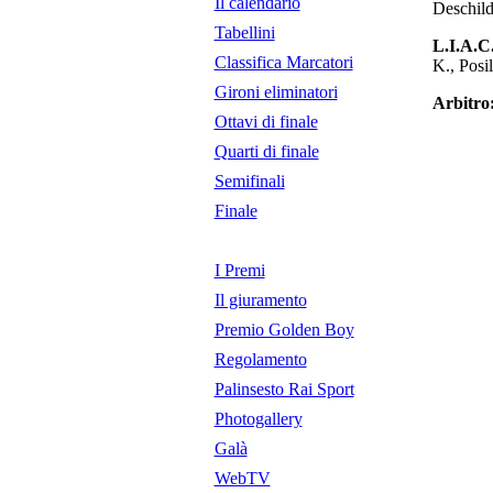
Il calendario
Deschild
Tabellini
L.I.A.C
Classifica Marcatori
K., Posi
Gironi eliminatori
Arbitro
Ottavi di finale
Quarti di finale
Semifinali
Finale
I Premi
Il giuramento
Premio Golden Boy
Regolamento
Palinsesto Rai Sport
Photogallery
Galà
WebTV