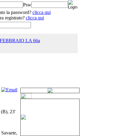
Psw
ato la password?
clicca qui
ra registrato?
clicca qui
 FEBBRAIO LA 66a
25.0
 (B), 23'
Savaete,