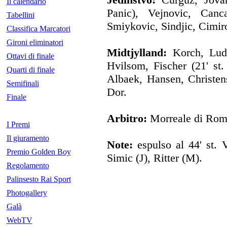
Il calendario
Panic), Vejnovic, Canc
Tabellini
Smiykovic, Sindjic, Cimiro
Classifica Marcatori
Gironi eliminatori
Midtjylland:
Korch, Ludwi
Ottavi di finale
Hvilsom, Fischer (21' st.
Quarti di finale
Albaek, Hansen, Christens
Semifinali
Dor.
Finale
Arbitro:
Morreale di Rom
I Premi
Il giuramento
Note:
espulso al 44' st. 
Premio Golden Boy
Simic (J), Ritter (M).
Regolamento
Palinsesto Rai Sport
Photogallery
Galà
WebTV