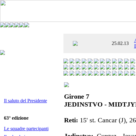
È AL SETTIMO
25.02.13
 ENTUSIASMANTE»
Girone 7
Il saluto del Presidente
JEDINSTVO - MIDTJY
63° edizione
Reti:
15' st. Cancar (J), 26
Le squadre partecipanti
Jedinstvo:
Curguz, Jovan