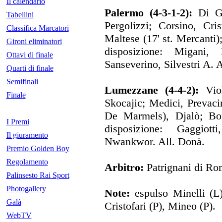
Il calendario
Palermo (4-3-1-2):
Di Gr
Tabellini
Pergolizzi; Corsino, Cri
Classifica Marcatori
Maltese (17' st. Mercanti)
Gironi eliminatori
disposizione: Migani, 
Ottavi di finale
Sanseverino, Silvestri A. A
Quarti di finale
Semifinali
Lumezzane (4-4-2):
Viol
Finale
Skocajic; Medici, Prevacini
De Marmels), Djalò; Bon
I Premi
disposizione: Gaggiott
Il giuramento
Nwankwor. All. Donà.
Premio Golden Boy
Regolamento
Arbitro:
Patrignani di Ro
Palinsesto Rai Sport
Photogallery
Note:
espulso Minelli (L)
Galà
Cristofari (P), Mineo (P).
WebTV