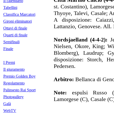
Il calendario
st. Costantino), Lamorges
Tabellini
Thyoye, Talevi, Casale; Arc
Classifica Marcatori
A disposizione: Caiazzi
Gironi eliminatori
Lattanzio, Genovese. All.
Ottavi di finale
Quarti di finale
Nordsjaelland (4-4-2):
Je
Semifinali
Nielsen, Okore, King; Wi
Finale
Blomberg), Laudrup; Gy
disposizione: Storch, He
I Premi
Pedersen.
Il giuramento
Premio Golden Boy
Arbitro:
Bellanca di Gen
Regolamento
Palinsesto Rai Sport
Note:
espulsi Russo (
Photogallery
Lamorgese (C), Casale (C)
Galà
WebTV