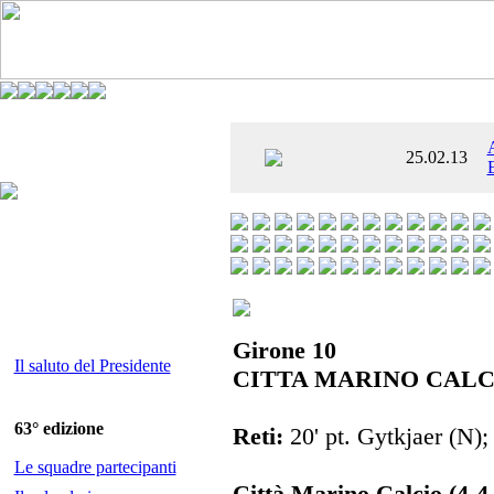
È AL SETTIMO
25.02.13
 ENTUSIASMANTE»
Girone 10
Il saluto del Presidente
CITTA MARINO CALC
63° edizione
Reti:
20' pt. Gytkjaer (N); 4
Le squadre partecipanti
Città Marino Calcio (4-4-