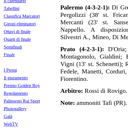
Il calendario
Palermo (4-3-2-1):
Di Gre
Tabellini
Pergolizzi (38' st. Fric
Classifica Marcatori
Mercanti (23' st. Sanse
Gironi eliminatori
Nappello. A disposizio
Ottavi di finale
Silvestri A., Mineo, Di Me
Quarti di finale
Semifinali
Prato (4-2-3-1):
D'Oria;
Finale
Montagonolo, Gialdini; B
Vigni (13' st. Schenetti); 
I Premi
Fedele, Manetti, Corduri
Fiorentino.
Il giuramento
Premio Golden Boy
Arbitro:
Rossi di Rovigo.
Regolamento
Palinsesto Rai Sport
Note:
ammoniti Tafi (PR).
Photogallery
Galà
WebTV