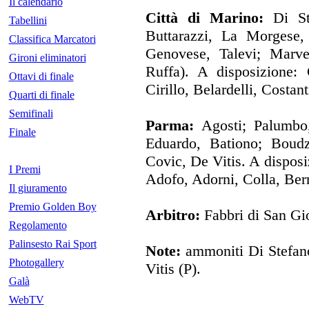
Il calendario
Città di Marino:
Di Ste
Tabellini
Buttarazzi, La Morgese,
Classifica Marcatori
Genovese, Talevi; Marvel
Gironi eliminatori
Ruffa). A disposizione:
Ottavi di finale
Cirillo, Belardelli, Costant
Quarti di finale
Semifinali
Parma:
Agosti; Palumbo,
Finale
Eduardo, Bationo; Boudz
Covic, De Vitis. A disposiz
I Premi
Adofo, Adorni, Colla, Bern
Il giuramento
Premio Golden Boy
Arbitro:
Fabbri di San Gi
Regolamento
Palinsesto Rai Sport
Note:
ammoniti Di Stefano
Photogallery
Vitis (P).
Galà
WebTV