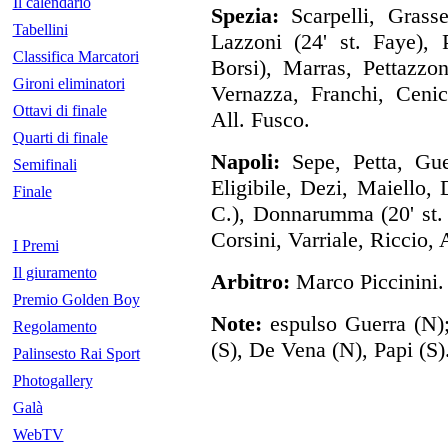
Il calendario
Spezia:
Scarpelli, Grasse
Tabellini
Lazzoni (24' st. Faye), 
Classifica Marcatori
Borsi), Marras, Pettazzon
Gironi eliminatori
Vernazza, Franchi, Cenicc
Ottavi di finale
All. Fusco.
Quarti di finale
Napoli:
Sepe, Petta, Guer
Semifinali
Eligibile, Dezi, Maiello,
Finale
C.), Donnarumma (20' st. 
Corsini, Varriale, Riccio, 
I Premi
Il giuramento
Arbitro:
Marco Piccinini.
Premio Golden Boy
Note:
espulso Guerra (N);
Regolamento
(S), De Vena (N), Papi (S)
Palinsesto Rai Sport
Photogallery
Galà
WebTV