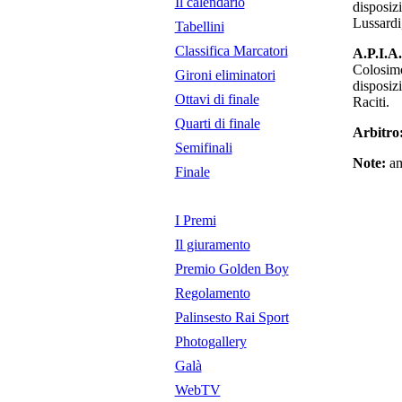
Il calendario
disposiz
Lussardi,
Tabellini
Classifica Marcatori
A.P.I.A.
Colosim
Gironi eliminatori
disposiz
Ottavi di finale
Raciti.
Quarti di finale
Arbitro
Semifinali
Note:
am
Finale
I Premi
Il giuramento
Premio Golden Boy
Regolamento
Palinsesto Rai Sport
Photogallery
Galà
WebTV