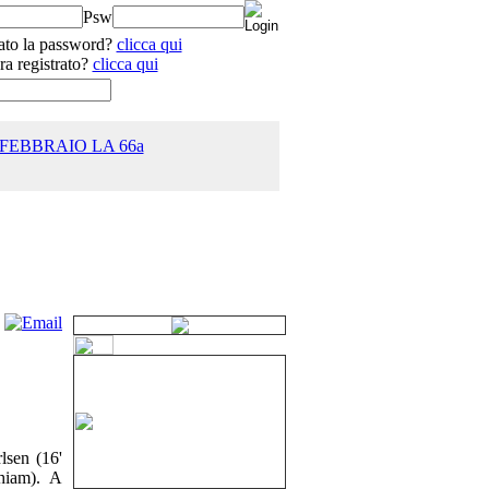
Psw
ato la password?
clicca qui
ra registrato?
clicca qui
 FEBBRAIO LA 66a
25.0
lsen (16'
Thiam). A