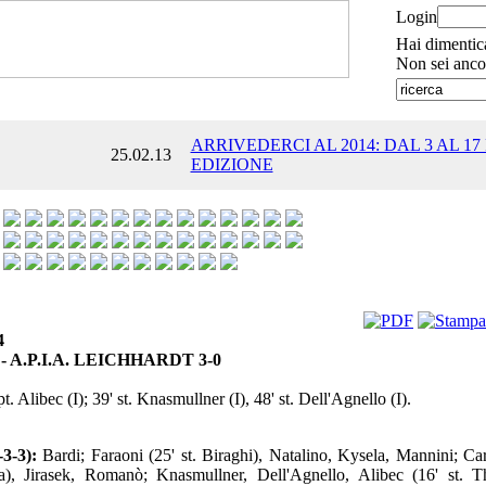
Login
Hai dimentic
Non sei anco
ARRIVEDERCI AL 2014: DAL 3 AL 17
25.02.13
EDIZIONE
4
- A.P.I.A. LEICHHARDT 3-0
pt. Alibec (I); 39' st. Knasmullner (I), 48' st. Dell'Agnello (I).
-3-3):
Bardi; Faraoni (25' st. Biraghi), Natalino, Kysela, Mannini; Car
sa), Jirasek, Romanò; Knasmullner, Dell'Agnello, Alibec (16' st. 