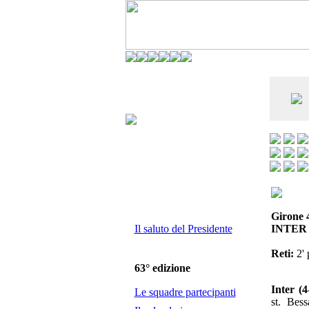
CO DELL'ANDERLECHT) È AL SETTIMO
E LA VIAREGGIO CUP È ENTUSIASMANTE»
Girone 
Il saluto del Presidente
INTER 
Reti:
2' 
63° edizione
Inter (4
Le squadre partecipanti
st. Bes