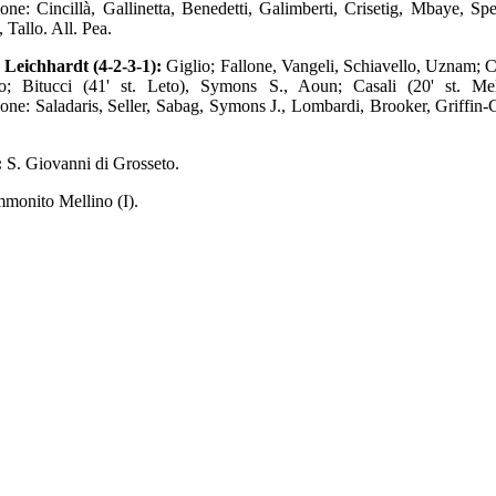
ione: Cincillà, Gallinetta, Benedetti, Galimberti, Crisetig, Mbaye, Spe
 Tallo. All. Pea.
 Leichhardt (4-2-3-1):
Giglio; Fallone, Vangeli, Schiavello, Uznam; C
o; Bitucci (41' st. Leto), Symons S., Aoun; Casali (20' st. Mel
ione: Saladaris, Seller, Sabag, Symons J., Lombardi, Brooker, Griffin-C
:
S. Giovanni di Grosseto.
monito Mellino (I).