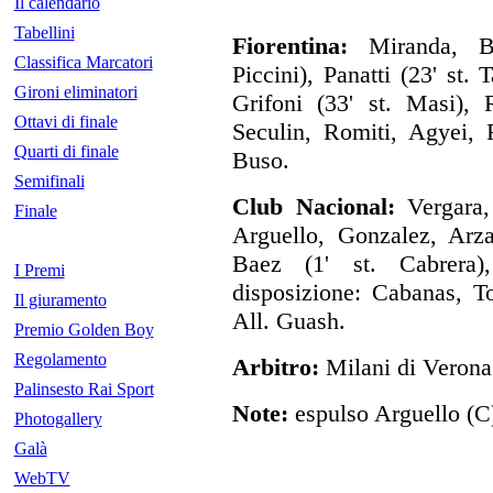
Il calendario
Tabellini
Fiorentina:
Miranda, Bag
Classifica Marcatori
Piccini), Panatti (23' st.
Gironi eliminatori
Grifoni (33' st. Masi), 
Ottavi di finale
Seculin, Romiti, Agyei, F
Quarti di finale
Buso.
Semifinali
Club Nacional:
Vergara, 
Finale
Arguello, Gonzalez, Arza
Baez (1' st. Cabrera)
I Premi
disposizione: Cabanas, T
Il giuramento
All. Guash.
Premio Golden Boy
Regolamento
Arbitro:
Milani di Verona
Palinsesto Rai Sport
Note:
espulso Arguello (C
Photogallery
Galà
WebTV