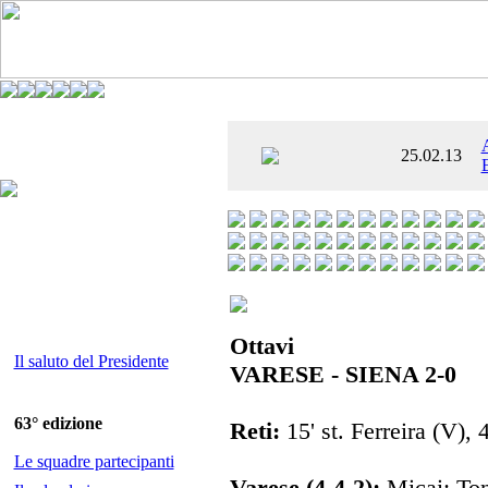
È AL SETTIMO
25.02.13
 ENTUSIASMANTE»
Ottavi
Il saluto del Presidente
VARESE - SIENA 2-0
63° edizione
Reti:
15' st. Ferreira (V), 
Le squadre partecipanti
Varese (4-4-2):
Micai; Ton