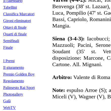
Il calendario
Benvenga (38' st. Lazaar),
Tabellini
Luca, Pompilio (47' st. Ga
Classifica Marcatori
Bassi, Capriolo, Romanini
Gironi eliminatori
Mangia.
Ottavi di finale
Quarti di finale
Siena (3-4-3):
Iacobucci;
Semifinali
Mazzuoli; Pacini, Serone
Finale
Soudant (35' st. Vet
disposizione: Marcone, Ca
I Premi
Cartone. All. Mignani.
Il giuramento
Premio Golden Boy
Arbitro:
Valente di Roma
Regolamento
Palinsesto Rai Sport
Note:
espulso Arroe (S); a
Photogallery
Miceli (V), Wagner (V), Bi
Galà
WebTV