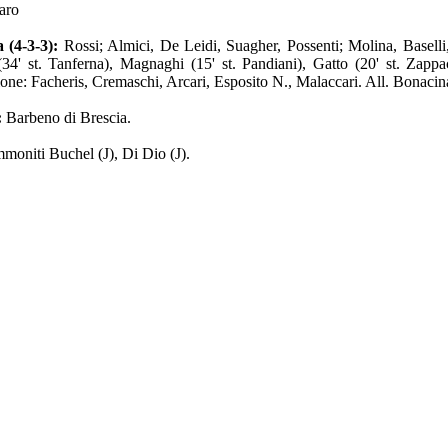
aro
 (4-3-3):
Rossi; Almici, De Leidi, Suagher, Possenti; Molina, Baselli,
(34' st. Tanferna), Magnaghi (15' st. Pandiani), Gatto (20' st. Zappa
ione: Facheris, Cremaschi, Arcari, Esposito N., Malaccari. All. Bonacin
:
Barbeno di Brescia.
moniti Buchel (J), Di Dio (J).