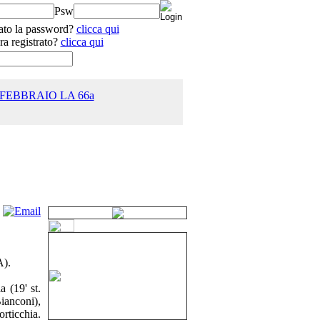
Psw
ato la password?
clicca qui
ra registrato?
clicca qui
 FEBBRAIO LA 66a
25.0
A).
 (19' st.
Bianconi),
orticchia.