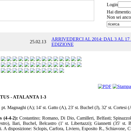
Login
Hai dimentic
Non sei anco
ARRIVEDERCI AL 2014: DAL 3 AL 17
25.02.13
EDIZIONE
TUS - ATALANTA 1-3
 pt. Magnaghi (A); 14' st. Gatto (A), 23' st. Buchel (J), 32' st. Cortesi (
 (4-4-2):
Costantino; Romano, Di Dio, Camilleri, Belfasti; Spinazzola
stro), Ilari, Buchel, Belcastro (1' st. Libertazzi); Giannetti (35' st. 
i. A disposizione: Sclopis, Carfora, Liviero, Esposito R., Schiavone, C