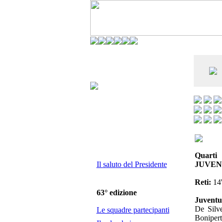
CO DELL'ANDERLECHT) È AL SETTIMO
E LA VIAREGGIO CUP È ENTUSIASMANTE»
Quarti
Il saluto del Presidente
JUVEN
Reti:
14'
63° edizione
Juventus
De Silve
Le squadre partecipanti
Bonipert