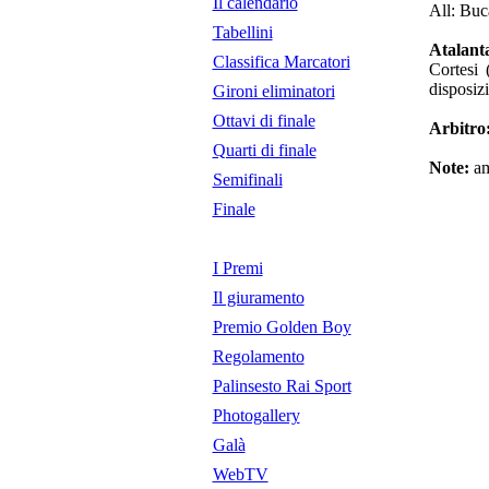
Il calendario
All: Buc
Tabellini
Atalanta
Classifica Marcatori
Cortesi 
disposiz
Gironi eliminatori
Ottavi di finale
Arbitro
Quarti di finale
Note:
am
Semifinali
Finale
I Premi
Il giuramento
Premio Golden Boy
Regolamento
Palinsesto Rai Sport
Photogallery
Galà
WebTV