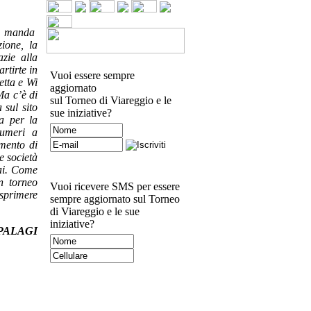
nni manda
ione, la
zie alla
rtirte in
Vuoi essere sempre
etta e Wi
aggiornato
Ma c’è di
sul Torneo di Viareggio e le
 sul sito
sue iniziative?
a per la
numeri a
omento di
e società
vai. Come
n torneo
Vuoi ricevere SMS per essere
esprimere
sempre aggiornato sul Torneo
di Viareggio e le sue
iniziative?
PALAGI