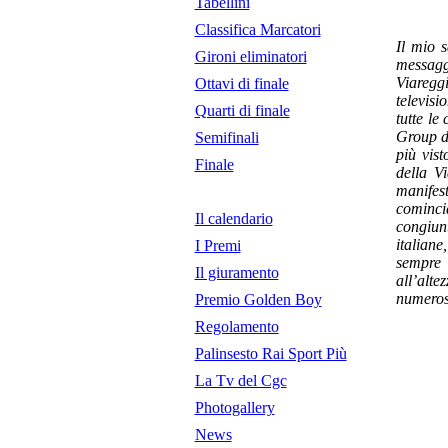
Tabellini
Classifica Marcatori
Il mio 
Gironi eliminatori
messagg
Viaregg
Ottavi di finale
televisi
Quarti di finale
tutte le
Group d
Semifinali
più vist
Finale
della V
manifes
cominci
Il calendario
congiunt
italiane
I Premi
sempre 
Il giuramento
all’alte
numerosi
Premio Golden Boy
Regolamento
Palinsesto Rai Sport Più
La Tv del Cgc
Photogallery
News