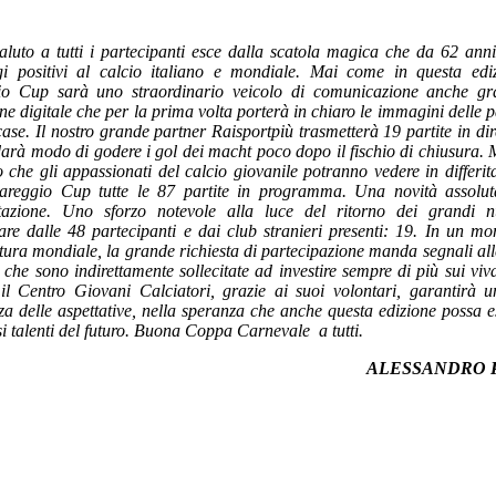
saluto a tutti i partecipanti esce dalla scatola magica che da 62 a
i positivi al calcio italiano e mondiale. Mai come in questa ediz
io Cup sarà uno straordinario veicolo di comunicazione anche gra
one digitale che per la prima volta porterà in chiaro le immagini delle pa
 case. Il nostro grande partner Raisportpiù trasmetterà 19 partite in dir
arà modo di godere i gol dei macht poco dopo il fischio di chiusura. 
o che gli appassionati del calcio giovanile potranno vedere in differita
iareggio Cup tutte le 87 partite in programma. Una novità assolut
tazione. Uno sforzo notevole alla luce del ritorno dei grandi 
are dalle 48 partecipanti e dai club stranieri presenti: 19. In un m
ura mondiale, la grande richiesta di partecipazione manda segnali all
, che sono indirettamente sollecitate ad investire sempre di più sui vi
il Centro Giovani Calciatori, grazie ai suoi volontari, garantirà u
zza delle aspettative, nella speranza che anche questa edizione possa 
 talenti del futuro. Buona Coppa Carnevale a tutti.
ALESSANDRO 