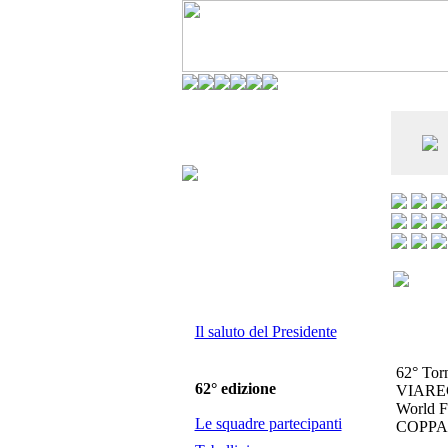
CO DELL'ANDERLECHT) È AL SETTIMO
E LA VIAREGGIO CUP È ENTUSIASMANTE»
Il saluto del Presidente
62° Tor
62° edizione
VIARE
World F
Le squadre partecipanti
COPPA