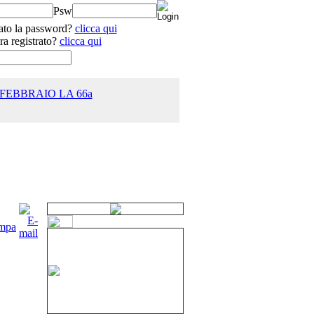
Psw
ato la password?
clicca qui
ra registrato?
clicca qui
 FEBBRAIO LA 66a
25.0