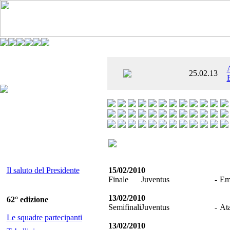
È AL SETTIMO
25.02.13
 ENTUSIASMANTE»
Il saluto del Presidente
15/02/2010
Finale
Juventus
-
Em
13/02/2010
62° edizione
Semifinali
Juventus
-
Ata
Le squadre partecipanti
13/02/2010