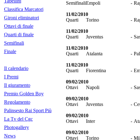
Tabellini
Semifinali
Empoli
-
Ra
Classifica Marcatori
11/02/2010
Gironi eliminatori
Quarti
Torino
-
Ra
Ottavi di finale
11/02/2010
Quarti di finale
Quarti
Juventus
-
Sa
Semifinali
11/02/2010
Finale
Quarti
Atalanta
-
Pa
11/02/2010
Il calendario
Quarti
Fiorentina
-
Em
I Premi
09/02/2010
Il giuramento
Ottavi
Napoli
-
Sa
Premio Golden Boy
09/02/2010
Regolamento
Ottavi
Juventus
-
Ce
Palinsesto Rai Sport Più
09/02/2010
La Tv del Cgc
Ottavi
Inter
-
Ata
Photogallery
09/02/2010
News
Ottavi
Torino
-
Mi