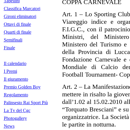
Tabellini
COPPA CARNEVALE
Classifica Marcatori
Art. 1
– Lo Sporting Club 
Gironi eliminatori
Viareggio indice e organ
Ottavi di finale
F.I.G.C., con il patrocini
Quarti di finale
Ministri, del Minister
Semifinali
Ministero del Turismo e 
Finale
della Provincia di Lucc
Fondazione Carnevale e d
Il calendario
Mondiale di Calcio de
I Premi
Football Tournament- Cop
Il giuramento
Art. 2
– La Manifestazione
Premio Golden Boy
mettere in risalto la giov
Regolamento
dall’1.02 al 15.02.2010 al
Palinsesto Rai Sport Più
“Torquato Bresciani” e su 
La Tv del Cgc
organizzatrice. La Società 
Photogallery
le partite in notturna.
News