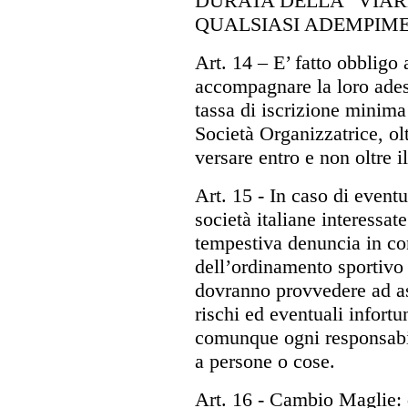
DURATA DELLA “VIAR
QUALSIASI ADEMPIME
Art. 14
– E’ fatto obbligo a
accompagnare la loro ade
tassa di iscrizione minim
Società Organizzatrice, olt
versare entro e non oltre i
Art. 15
- In caso di eventua
società italiane interessa
tempestiva denuncia in con
dell’ordinamento sportivo 
dovranno provvedere ad ass
rischi ed eventuali infortu
comunque ogni responsabili
a persone o cose.
Art. 16
- Cambio Maglie: qu