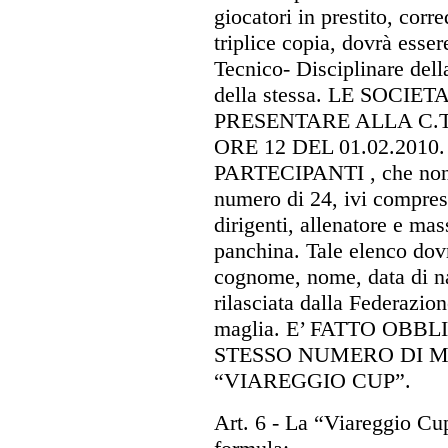
giocatori in prestito, corre
triplice copia, dovrà ess
Tecnico- Disciplinare dell
della stessa. LE SOCI
PRESENTARE ALLA C.T
ORE 12 DEL 01.02.201
PARTECIPANTI , che non 
numero di 24, ivi compresi
dirigenti, allenatore e ma
panchina. Tale elenco dovr
cognome, nome, data di nas
rilasciata dalla Federazio
maglia. E’ FATTO OB
STESSO NUMERO DI M
“VIAREGGIO CUP”.
Art. 6
- La “Viareggio Cup