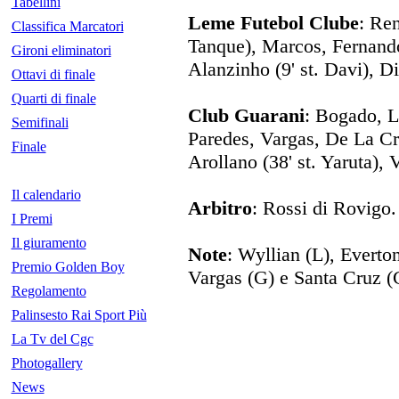
Tabellini
Leme Futebol Clube
: Ren
Classifica Marcatori
Tanque), Marcos, Fernando
Gironi eliminatori
Alanzinho (9' st. Davi), Di
Ottavi di finale
Quarti di finale
Club Guarani
: Bogado, L
Semifinali
Paredes, Vargas, De La Cru
Finale
Arollano (38' st. Yaruta), 
Il calendario
Arbitro
: Rossi di Rovigo.
I Premi
Il giuramento
Note
: Wyllian (L), Everto
Premio Golden Boy
Vargas (G) e Santa Cruz (
Regolamento
Palinsesto Rai Sport Più
La Tv del Cgc
Photogallery
News